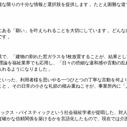
能な限りの十分な情報と選択肢を提供します 。たとえ困難な道
にある「願い」を叶えられることを大切にしています 。どんな
す 。
葉で、「建物の割れた窓ガラスを1枚放置することが、結果と
の理論を福祉業界でも応用し、「日々の些細な違和感や言動の乱
れるようになりました 。
といった、利用者様を思いやる一つひとつの丁寧な言動を何より
こと 。その日常の小さな礼節の積み重ねこそが、事業所内に「
。
ェリックス・バイスティックという社会福祉学者が提唱した、対
ば確かな信頼関係を築けるかを言語化したもので、現在では介